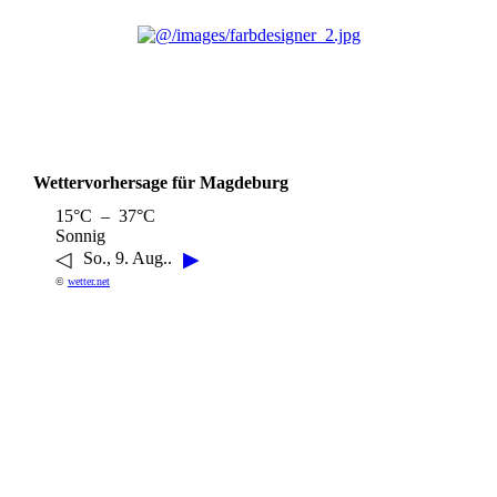
Wettervorhersage für Magdeburg
15°C – 37°C
Sonnig
◁
▶
So., 9. Aug..
©
wetter.net