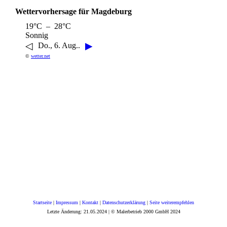
Wettervorhersage für Magdeburg
19°C – 28°C
Sonnig
◁
▶
Do., 6. Aug..
©
wetter.net
Startseite
|
Impressum
|
Kontakt
|
Datenschutzerklärung
|
Seite weiterempfehlen
Letzte Änderung: 21.05.2024 | © Malerbetrieb 2000 GmbH 2024